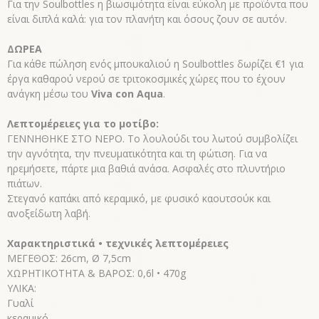
Για την Soulbottles η βιωσιμότητα είναι εύκολη με προϊόντα που
είναι διπλά καλά: για τον πλανήτη και όσους ζουν σε αυτόν.
ΔΩΡΕΑ
Για κάθε πώληση ενός μπουκαλιού η Soulbottles δωρίζει €1 για
έργα καθαρού νερού σε τριτοκοσμικές χώρες που το έχουν
ανάγκη μέσω του
Viva con Aqua
.
Λεπτομέρειες για το μοτίβο:
ΓΕΝΝΗΘΗΚΕ ΣΤΟ ΝΕΡΟ. Το λουλούδι του λωτού συμβολίζει
την αγνότητα, την πνευματικότητα και τη φώτιση. Για να
ηρεμήσετε, πάρτε μια βαθιά ανάσα. Ασφαλές στο πλυντήριο
πιάτων.
Στεγανό καπάκι από κεραμικό, με φυσικό καουτσούκ και
ανοξείδωτη λαβή.
Χαρακτηριστικά • τεχνικές λεπτομέρειες
ΜΕΓΕΘΟΣ: 26cm, Ø 7,5cm
ΧΩΡΗΤΙΚΟΤΗΤΑ & ΒΑΡΟΣ: 0,6l • 470g
ΥΛΙΚΑ:
Γυαλί
κεραμικό