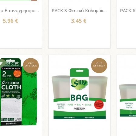
Silly Wrap Επαναχρησιμοποιήσιμο Φύλλο Σιλικόνης για τύλιγμα Τροφίμων (XL)
PACK 8 Φυτικά Καλαμάκια από Καλαμιά μακράς διάρκειας & αντοχής, MAISTIC 14cm
5.96 €
3.45 €
OUT
OUT
OF STOCK
OF STOCK