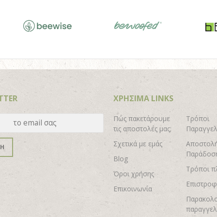
TTER
ΧΡΗΣΙΜΑ LINKS
Πώς πακετάρουμε
Τρόποι
τις αποστολές μας;
Παραγγελ
Σχετικά με εμάς
Αποστολή
ΦΗ
Παράδοσ
Blog
Τρόποι π
Όροι χρήσης
Επιστροφ
Επικοινωνία
Παρακολ
παραγγελ