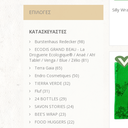
ΕΠΙΛΟΓΕΣ
ΚΑΤΑΣΚΕΥΑΣΤΕΣ
Burstenhaus Redecker
(98)
ECODIS GRAND BEAU - La
Droguerie Ecologique® / Anaé / Ah!
Table! / Venga / Blue / Zélio
(81)
Terra Gaia
(65)
Endro Cosmetiques
(50)
TIERRA VERDE
(32)
Fluf
(31)
24 BOTTLES
(29)
SAVON STORIES
(24)
BEE'S WRAP
(23)
FOOD HUGGERS
(22)