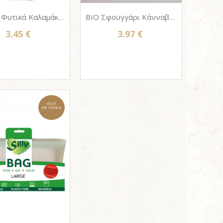
PACK 6 Φυτικά Καλαμάκια από Καλαμιά μακράς διάρκειας & αντοχής, MAISTIC 20cm
BIO Σφουγγάρι Κάνναβης για Κουζίνα ή Πρόσωπο MAISTIC Plasticfree HEMP SCRUBBIE (Μηδέν 0% Πλαστικό)
3.45 €
3.97 €
OUT
OF STOCK