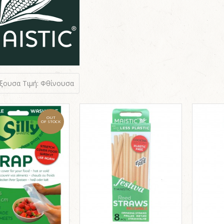
ύξουσα
Τιμή: Φθίνουσα
OUT
OF STOCK