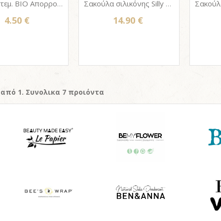
PACK 2 τεμ. ΒΙΟ Απορροφητικά Πανιά καθαρισμού Δαπέδου THE MAISTIC CLOTH – FSC® (Μηδέν 0% Πλαστικό) XLarge
Σακούλα σιλικόνης Silly bag - Stand up MEDIUM 700ml
4.50 €
14.90 €
 από 1. Συνολικα 7 προιόντα