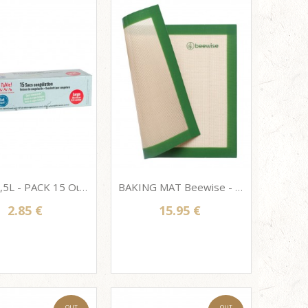
Large 5,5L - PACK 15 Οικολογικές Σακούλες Κατάψυξης από ζαχαροκάλαμο Ah! Table! 30 x 45 cm
BAKING MAT Beewise - Επιφάνεια Ψησίματος Σιλικόνης, επαναχρησιμοποιήσιμη 41x33cm
2.85 €
15.95 €
OUT
OUT