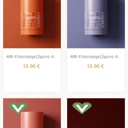
48h Επαναγεμιζόμενο Αποσμητικό στικ σώματος Endro, 100% Φυσικό - Éclat de Soleil 50g
48h Επαναγεμιζόμενο Αποσμητικό στικ σώματος Endro, 100% Φυσικό - Velvet Floral (Περί / Εμμηνόπαυση) 50g
10.90 €
10.90 €