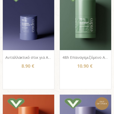
Ανταλλακτικό στικ για Αποσμητικό σώματος Endro, 100% Φυσικό - Velvet Floral (Περί / Εμμηνόπαυση) 50g
48h Επαναγεμιζόμενο Αποσμητικό στικ σώματος Endro, 100% Φυσικό - Βοτανική Φρεσκάδα (Unisex) 50g
8.90 €
10.90 €
OUT
OF STOCK