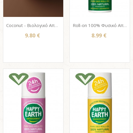
Coconut - Βιολογικό Αποσμητικό σώματος Endro, 100% Φυσική σύνθεση - Χωρίς Αιθέρια Έλαια, 50ml
Roll-on 100% Φυσικό Αποσμητικό Σώματος HAPPY EARTH 75ml - Bergamot & Cedarwood
9.80 €
8.99 €