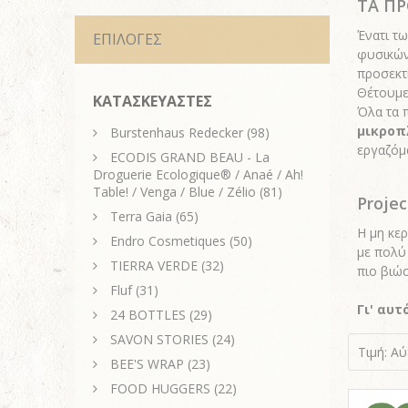
ΤΑ Π
Ένατι τ
ΕΠΙΛΟΓΕΣ
φυσικών
προσεκτι
Θέτουμε
ΚΑΤΑΣΚΕΥΑΣΤΕΣ
Όλα τα 
μικροπ
Burstenhaus Redecker
(98)
εργαζόμ
ECODIS GRAND BEAU - La
Droguerie Ecologique® / Anaé / Ah!
Table! / Venga / Blue / Zélio
(81)
Proje
Terra Gaia
(65)
Η μη κερ
Endro Cosmetiques
(50)
με πολύ
TIERRA VERDE
(32)
πιο βιώσ
Fluf
(31)
Γι' αυτ
24 BOTTLES
(29)
SAVON STORIES
(24)
Τιμή: Α
BEE'S WRAP
(23)
FOOD HUGGERS
(22)