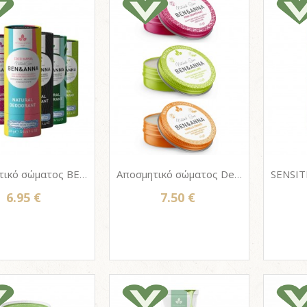
Αποσμητικό σώματος ΒΕΝ & ΑΝΝΑ, φυσικό stick σε χάρτινο κύλινδρο 40g - 6 επιλογές
Αποσμητικό σώματος DeoCream ΒΕΝ & ΑΝΝΑ, 100% φυσικό σε tin box 45g - 3 επιλογές
6.95 €
7.50 €