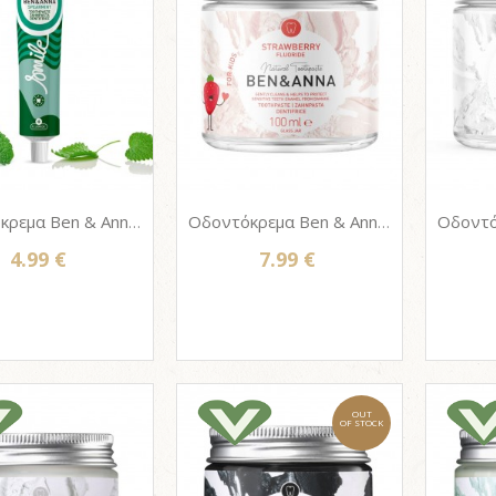
Οδοντόκρεμα Ben & Anna SPEARMINT - Σωληνάριο Αλουμινίου 75ml - Με Φθόριο
Οδοντόκρεμα Ben & Anna - STRAWBERRY - Γυάλινο βάζο 100ml - Με Φθόριο
4.99 €
7.99 €
OUT
OF STOCK