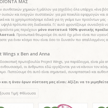
ΡΟΪΟΝΤΑ ΜΑΣ
ων συνθετικών χημικών ή μάλλον για (σχεδόν) όλα υπάρχει «ένα βό
 ουσιών και ενεργών συστατικών: για μια ποικιλία εφαρμογών και α
κά και τα χρησιμοποιήσαμε ειδικά για τη γκάμα των προϊόντων μας 
 υψηλά πρότυπα στη διαδικασία. Γι' αυτό φροντίζουμε συνειδητά να
προϊόντα μας περιέχουν
μόνο συστατικά 100% φυσικής προέλ
λαστικά
. Προσωπικά θεωρούμε ότι αυτό όχι μόνο είναι πιο υγιεινό
αστε για έναν κόσμο που είναι όσο το δυνατόν πιο απαλλαγμένος α
ct Wings x Ben and Anna
δοσκοπική πρωτοβουλία Project Wings, για παράδειγμα, είναι μία α
 ενθουσιασμό, oι άνθρωποι εδώ εργάζονται για να κάνουν τον κόσμο
ιμo. Πιστεύουμε ότι αυτό είναι σημαντικό, συναρπαστικό και αυθεντ
ό και η άνευ όρων σύσταση μας είναι: Αξίζει να το μιμηθείτ
ύξουσα
Τιμή: Φθίνουσα