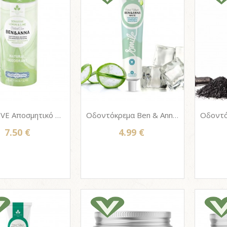
SENSITIVE Αποσμητικό σώματος ΒΕΝ & ΑΝΝΑ, 100% φυσικό - LEMON & LIME 40g
Οδοντόκρεμα Ben & Anna WHITE - Σωληνάριο Αλουμινίου 75ml - Με Φθόριο
7.50 €
4.99 €