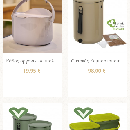
Κάδος οργανικών υπολειμμάτων από ανακυκλωμένο PP, Organko Daily 3,3L
Οικιακός Κομποστοποιητής Bokashi Organko 2 (9,6 L) + 1 Πίτουρο 1Kg - Capuccino
19.95 €
98.00 €