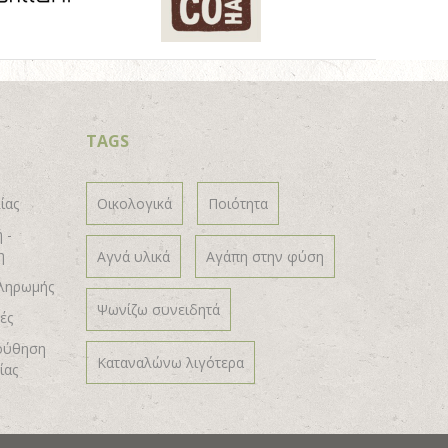
TAGS
ίας
Οικολογικά
Ποιότητα
 -
η
Αγνά υλικά
Αγάπη στην φύση
ληρωμής
Ψωνίζω συνειδητά
ές
ούθηση
Καταναλώνω λιγότερα
ίας