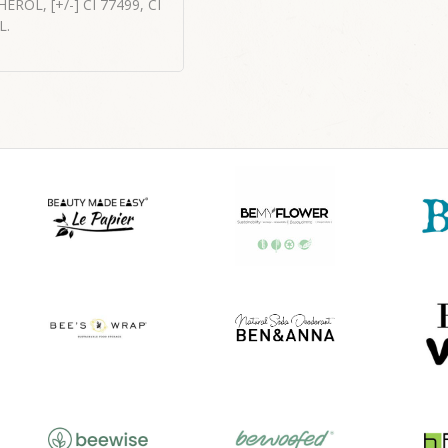
L, [+/-] CI 77499, CI
L.