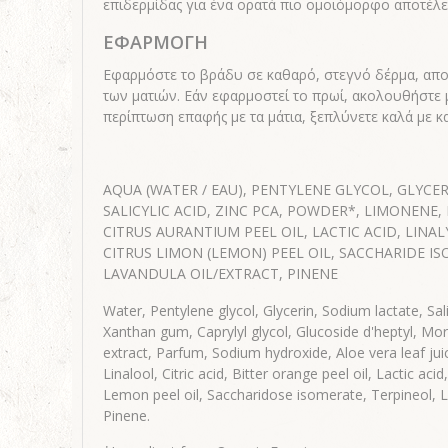
επιδερμίδας για ένα ορατά πιο ομοιόμορφο αποτέλε
ΕΦΑΡΜΟΓΗ
Εφαρμόστε το βράδυ σε καθαρό, στεγνό δέρμα, απ
των ματιών. Εάν εφαρμοστεί το πρωί, ακολουθήστε μ
περίπτωση επαφής με τα μάτια, ξεπλύνετε καλά με κ
AQUA (WATER / EAU), PENTYLENE GLYCOL, GLYCE
SALICYLIC ACID, ZINC PCA, POWDER*, LIMONENE, 
CITRUS AURANTIUM PEEL OIL, LACTIC ACID, LINAL
CITRUS LIMON (LEMON) PEEL OIL, SACCHARIDE I
LAVANDULA OIL/EXTRACT, PINENE
Water, Pentylene glycol, Glycerin, Sodium lactate, Sali
Xanthan gum, Caprylyl glycol, Glucoside d'heptyl, Morin
extract, Parfum, Sodium hydroxide, Aloe vera leaf j
Linalool, Citric acid, Bitter orange peel oil, Lactic acid
Lemon peel oil, Saccharidose isomerate, Terpineol, La
Pinene.