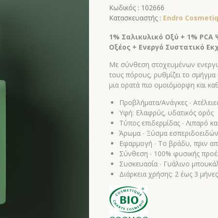
Κωδικός : 102666
Κατασκευαστής :
Endro Cosmeti
1% Σαλικυλικό Οξύ + 1% PCA
Οξέος + Ενεργό Συστατικό Εκ
Με σύνθεση στοχευμένων ενεργώ
τους πόρους, ρυθμίζει το σμήγμα 
μια ορατά πιο ομοιόμορφη και κα
Προβλήματα/Ανάγκες ∙ Ατέλειε
Υφή: Ελαφρύς, υδατικός ορός
Τύπος επιδερμίδας ∙ Λιπαρό κα
Άρωμα ∙ Ξύσμα εσπεριδοειδών
Εφαρμογή ∙ Το βράδυ, πριν απ
Σύνθεση ∙ 100% φυσικής προέ
Συσκευασία ∙ Γυάλινο μπουκάλ
Διάρκεια χρήσης: 2 έως 3 μήνες