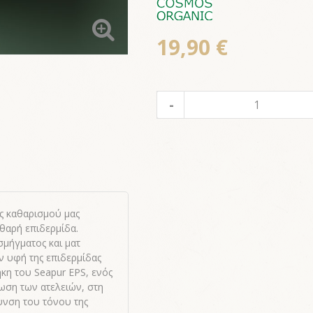
19,90 €
ς καθαρισμού μας
θαρή επιδερμίδα.
μήγματος και ματ
ην υφή της επιδερμίδας
κη του Seapur EPS, ενός
ωση των ατελειών, στη
υνση του τόνου της