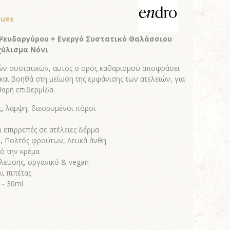
ques
 Ψευδαργύρου + Ενεργό Συστατικό Θαλάσσιου
χύλισμα Νόνι
ν συστατικών, αυτός ο ορός καθαρισμού αποφράσει
και βοηθά στη μείωση της εμφάνισης των ατελειών, για
θαρή επιδερμίδα.
ς, λάμψη, διευρυμένοι πόροι
ι επιρρεπές σε ατέλειες δέρμα
, Πολτός φρούτων, Λευκά άνθη
ό την κρέμα
λευσης, οργανικό & vegan
ι πιπέτας
 - 30ml