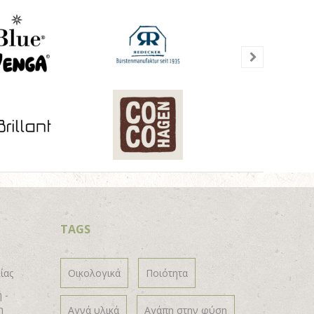
TAGS
ίας
Οικολογικά
Ποιότητα
 -
η
Αγνά υλικά
Αγάπη στην φύση