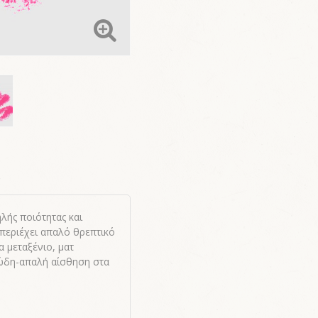
ν
λής ποιότητας και
περιέχει απαλό θρεπτικό
α μεταξένιο, ματ
μώδη-απαλή αίσθηση στα