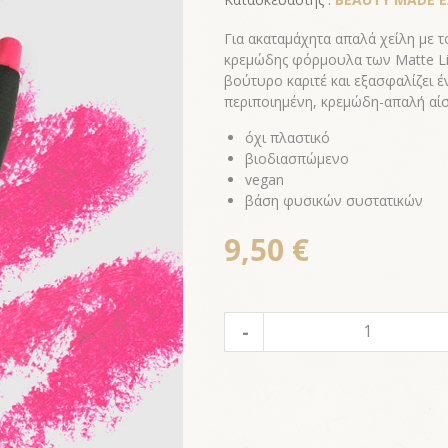
Για ακαταμάχητα απαλά χείλη με 
κρεμώδης φόρμουλα των Matte Lip
βούτυρο καριτέ και εξασφαλίζει έ
περιποιημένη, κρεμώδη-απαλή αίσ
όχι πλαστικό
βιοδιασπώμενο
vegan
βάση φυσικών συστατικών
9,50 €