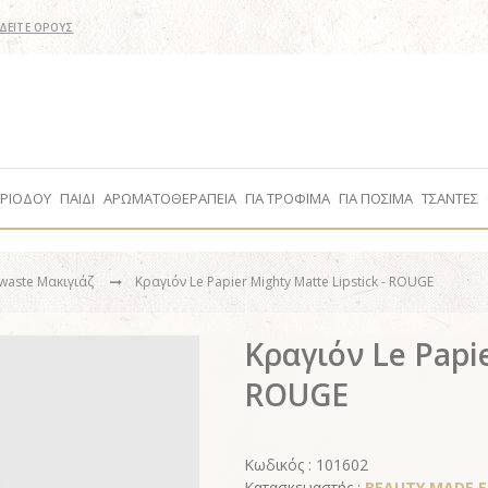
ΔΕΙΤΕ ΟΡΟΥΣ
ΕΡΙΟΔΟΥ
ΠΑΙΔΙ
ΑΡΩΜΑΤΟΘΕΡΑΠΕΙΑ
ΓΙΑ ΤΡΟΦΙΜΑ
ΓΙΑ ΠΟΣΙΜΑ
ΤΣΑΝΤΕΣ
waste Μακιγιάζ
Κραγιόν Le Papier Mighty Matte Lipstick - ROUGE
Κραγιόν Le Papie
ROUGE
Κωδικός : 101602
Κατασκευαστής :
BEAUTY MADE EA