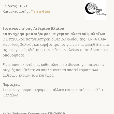
Κωδικός : 102190
Κατασκευαστής :
Terra Gaia
Εισπνευστήρας Αιθέριου Ελαίου
επαναχρησιμοποιήσιμος με γέμιση αλατιού Ιμαλαΐων.
Ο μεταλλικός εισπνευστήρας αιθέριου ελαίου της TERRA GAIA
είναι ένας βολικός και κομψός τρόπος για να επωφεληθείτε από
τις ευεργετικές ιδιότητες των αιθέριων ελαίων οποτεδήποτε και
οπουδήποτε.
Είναι πάντα κοντά σας, καθιστώντας το ιδανικό για εκείνες τις
στιγμές που θέλετε να απολαύσετε τα αποτελέσματα των
αιθέριων έλαιων εδώ και τώρα.
Περιέχει:
1x επαναχρησιμοποιήσιμο μεταλλικό εισπνευστήρα με αλάτι
Ιμαλαΐων.
Δείτε Τρόπους Χρήσης στα ΕΠΙΠΛΕΟΝ...