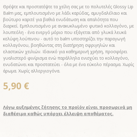
Θρέψτε και προστατέψτε τα χείλη σας με το πολυτελές Glossy Lip
Balm μας, εμπλουτισμένο με λάδι καρύδας, αμυγδαλέλαιο και
βούτυρο καριτέ για βαθιά ενυδάτωση και απαλότητα που
διαρκεί. Εμπλουτισμένο με ανακυκλωμένο φυτικό κολλαγόνο, με
λουπεόλη - ένα ενεργό μόριο που εξάγεται από γλυκά λευκά
κελύφη λούπινου - αυτό το balm υποστηρίζει την παραγωγή
κολλαγόνου, βοηθώντας στη διατήρηση σφριγηλών και
ελαστικών χειλιών. Ιδανικό για καθημερινή χρήση, προσφέρει
γυαλιστερό φινίρισμα ενώ παράλληλα ενισχύει το κολλαγόνο,
ενυδατώνει και προστατεύει - όλα με ένα εύκολο πέρασμα. Χωρίς
άρωμα. Χωρίς αλλεργιογόνα.
5,90 €
Λόγω αυξημένης ζήτησης το προϊόν είναι προσωρινά μη
διαθέσιμο καθώς υπάρχει έλλειψη αποθέματος.