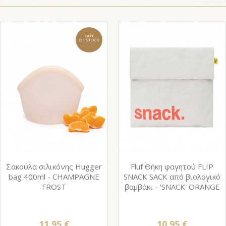
OUT
OF STOCK
Σακούλα σιλικόνης Hugger
Fluf Θήκη φαγητού FLIP
bag 400ml - CHAMPAGNE
SNACK SACK από βιολογικό
FROST
βαμβάκι - 'SNACK' ORANGE
11,95 €
10,95 €