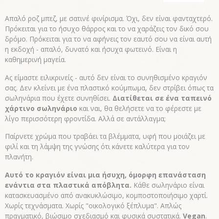
Απαλό ροζ μπεζ, με σατινέ φινίρισμα. Όχι, δεν είναι φανταχτερό.
Πρόκειται για το ήσυχο θάρρος και το να χαράζεις τον δικό σου
δρόμο. Πρόκειται για το να αφήνεις τον εαυτό σου να είναι αυτή
η εκδοχή - απαλό, δυνατό και ήσυχα φωτεινό. Είναι η
καθημερινή μαγεία.
Ας είμαστε ειλικρινείς - αυτό δεν είναι το συνηθισμένο κραγιόν
σας. Δεν κλείνει με ένα πλαστικό κούμπωμα, δεν στρίβει όπως τα
σωληνάρια που έχετε συνηθίσει.
Διατίθεται σε ένα ταπεινό
χάρτινο σωληνάριο
και ναι, θα θελήσετε να το φέρεστε με
λίγο περισσότερη φροντίδα. Αλλά σε αντάλλαγμα;
Παίρνετε χρώμα που τραβάει τα βλέμματα, υφή που μοιάζει με
φιλί και τη λάμψη της γνώσης ότι κάνετε καλύτερα για τον
πλανήτη.
Αυτό το κραγιόν είναι μια ήσυχη, όμορφη επανάσταση
ενάντια στα πλαστικά απόβλητα.
Κάθε σωληνάριο είναι
κατασκευασμένο από ανακυκλώσιμο, κομποστοποιήσιμο χαρτί.
Χωρίς τεχνάσματα. Χωρίς "οικολογικό ξέπλυμα". Απλώς
πραγματικό, βιώσιμο σχεδιασμό και φυσικά συστατικά.
Vegan
.