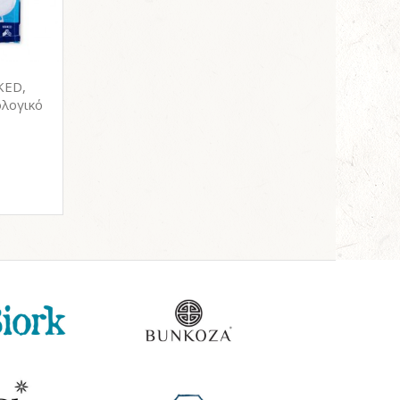
KED,
ολογικό