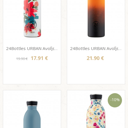
24Bottles URBAN Ανοξείδωτο μπουκάλι - CARA 500ml
24Bottles URBAN Ανοξείδωτο μπουκάλι με SPORT στόμιο - JUPITER 500ml
17.91 €
21.90 €
19.90 €
-10%