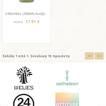
24Bottles URBAN Ανοξείδωτο μπουκάλι - SAGE 500ml
17.91 €
19.90 €
Σελίδα 1 από 1. Συνολικα 15 προιόντα
<<
>>