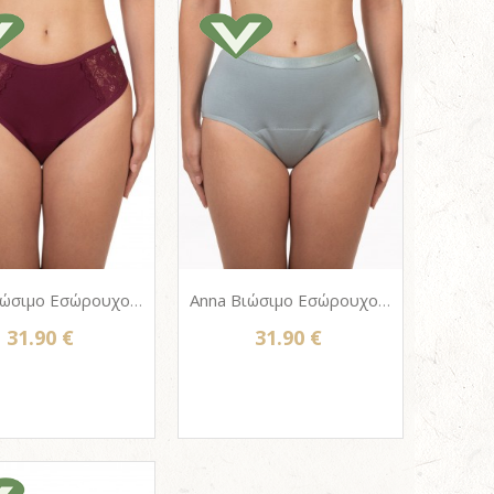
Bella Βιώσιμο Εσώρουχο περιόδου από κάνναβη & bio βαμβάκι - Femi.Eko® Menstrual Panties | Berry
Anna Βιώσιμο Εσώρουχο περιόδου από κάνναβη & bio βαμβάκι - Femi.Eko® Period Panties | Pistachio green
31.90 €
31.90 €