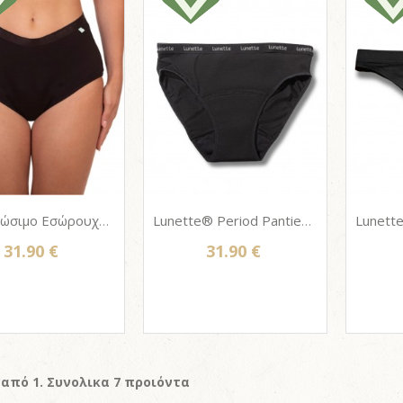
Nova Βιώσιμο Εσώρουχο περιόδου από κάνναβη & bio βαμβάκι - Femi.Eko® Menstrual Panties | Black
Lunette® Period Panties - Βιώσιμο Εσώρουχο περιόδου από Lyocel & Bamboo Viscose
31.90 €
31.90 €
 από 1. Συνολικα 7 προιόντα