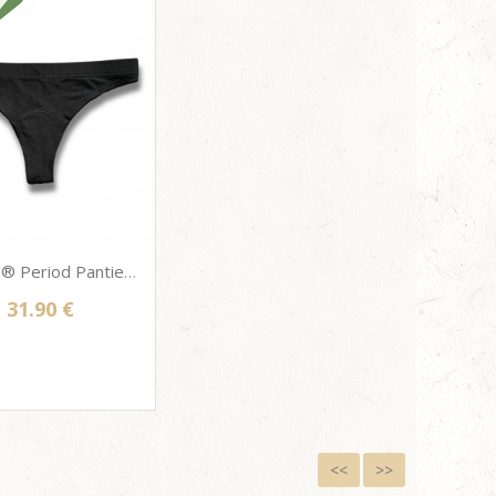
Lunette® Period Panties Thong - Βιώσιμο Εσώρουχο περιόδου από Lyocel & Bamboo Viscose
31.90 €
<<
>>