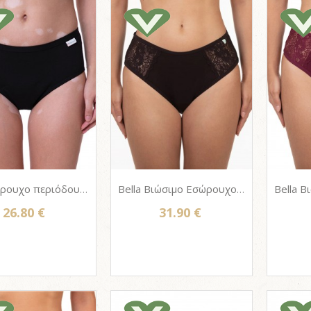
Ida Εσώρουχο περιόδου - Femi.Eko® Menstrual Panties | Black
Bella Βιώσιμο Εσώρουχο περιόδου από κάνναβη & bio βαμβάκι - Femi.Eko® Menstrual Panties | Black
26.80 €
31.90 €