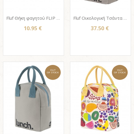
Fluf Θήκη φαγητού FLIP SNACK SACK από βιολογικό βαμβάκι - PANDA BLACK
Fluf Οικολογική Τσάντα φαγητού με φερμουάρ - 'LUNCH' GREY / YELLOW
10.95 €
37.50 €
OUT
OUT
OF STOCK
OF STOCK