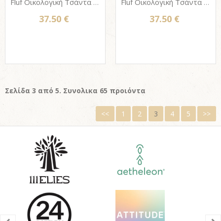
Fluf Οικολογική Τσάντα φαγητού με φερμουάρ - RAINBOWS
Fluf Οικολογική Τσάντα φαγητού με φερμουάρ - FOX
37.50 €
37.50 €
Σελίδα 3 από 5. Συνολικα 65 προιόντα
<<
1
2
3
4
5
>>