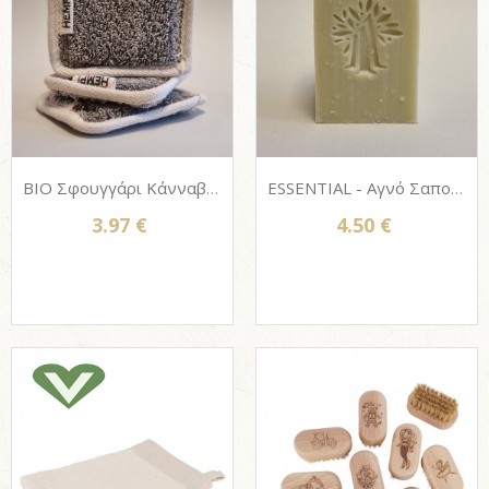
BIO Σφουγγάρι Κάνναβης για Κουζίνα ή Πρόσωπο MAISTIC Plasticfree HEMP SCRUBBIE (Μηδέν 0% Πλαστικό)
ESSENTIAL - Αγνό Σαπούνι ελαιολάδου χωρίς άρωμα 111ELIES 100g (PACKAGE FREE)
3.97 €
4.50 €