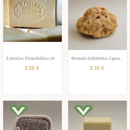
Σαπούνι Ελαιολάδου (Καστίλλης) ΠΑΤΟΥΝΗΣ 100gr (PACKAGE FREE)
Φυσικό Θαλάσσιο Σφουγγάρι ΦΙΝΟ (Φυσικό χρώμα - αλεύκαστο) από
3.50 €
3.70 €