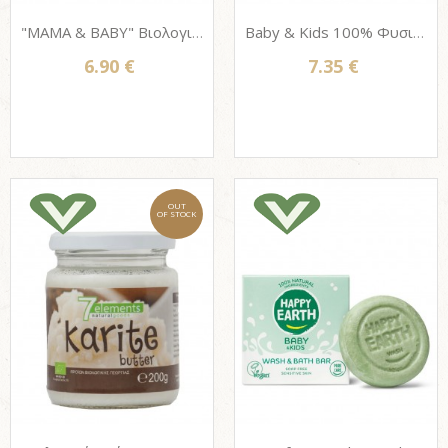
"MAMA & BABY" Βιολογικό Σαπούνι με ελαιόλαδο + χαμομήλι Vis Olivae (από 6 μηνών)
Baby & Kids 100% Φυσική Θρεπτική Κρέμα για μωρά & παιδιά HAPPY EARTH 75ml
6.90 €
7.35 €
OUT
OF STOCK