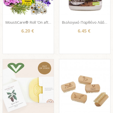
MoustiCare® Roll ’On after bites ORGANIC - Βιολογικό Έλαιο ανακούφισης μετά το τσίμπημα, 5ml
Βιολογικό Παρθένο Λάδι Καρύδας ψυχρής έκθλιψης 7elements 200g (216ml)
6.20 €
6.45 €
OUT
OF STOCK