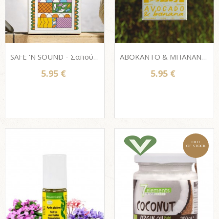
SAFE 'N SOUND - Σαπούνι ελαιολάδου 111elies με Βότανα 100g από
ΑΒΟΚΑΝΤΟ & ΜΠΑΝΑΝΑ Helleo Βιώσιμο Σαπούνι Ελαιολάδου 125g
5.95 €
5.95 €
OUT
OF STOCK