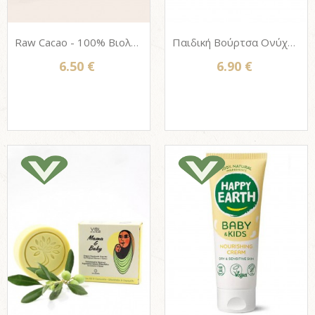
Raw Cacao - 100% Βιολογική Στερεά Ενυδατική κρέμα SAVON STORIES από
Παιδική Βούρτσα Ονύχων ξύλινη με φυσική τρίχα, Redecker (μοτίβα ζώων)
6.50 €
6.90 €