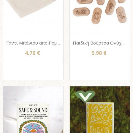
Γάντι Μπάνιου από Ραμί, Βαμβάκι & Λινό για καθαρισμό σώματος, Redecker
Παιδική Βούρτσα Ονύχων ξύλινη με φυσική τρίχα, Redecker (10 μοτίβα)
4.70 €
5.90 €