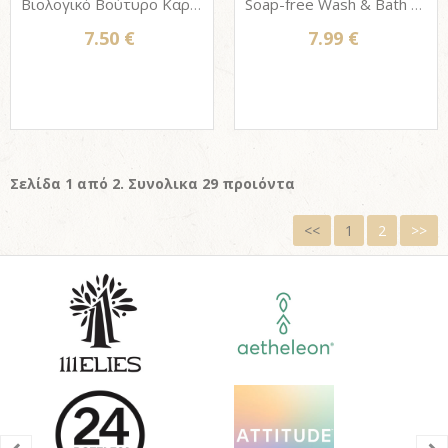
Βιολογικό Βούτυρο Καριτέ (Shea butter) ψυχρής έκθλιψης 7elements 200g
Soap-free Wash & Bath Bar Baby & Kids - 100% Φυσική Μπάρα Αφρόλουτρου για Νεογέννητα μωρά & Νήπια HAPPY EARTH 50g
7.50 €
7.99 €
Σελίδα 1 από 2. Συνολικα 29 προιόντα
<<
1
2
>>