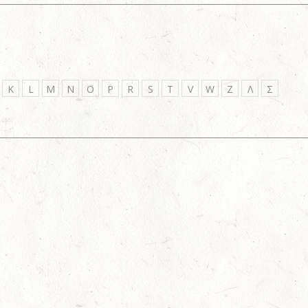
K
L
M
N
O
P
R
S
T
V
W
Z
Λ
Σ