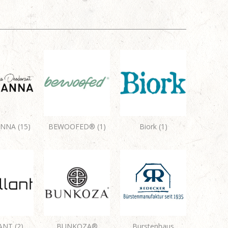
NNA (15)
BEWOOFED® (1)
Biork (1)
ANT (2)
BUNKOZA®
Burstenhaus