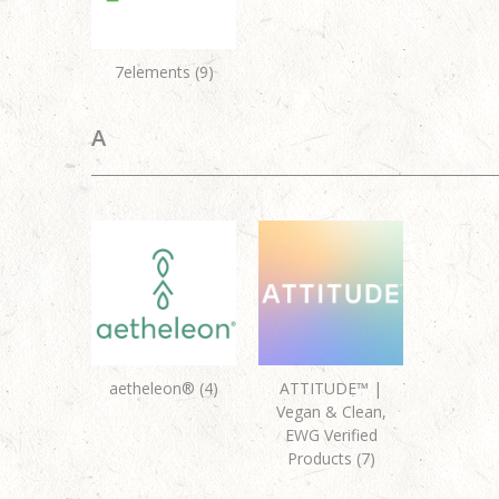
7elements (9)
A
aetheleon® (4)
ATTITUDE™ |
Vegan & Clean,
EWG Verified
Products (7)