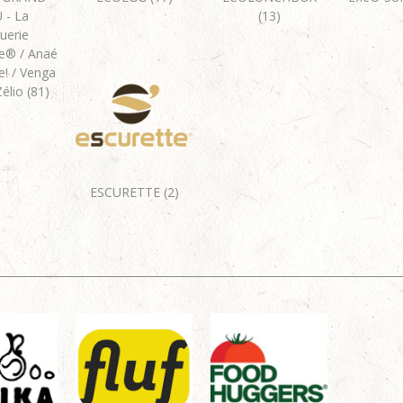
 - La
(13)
uerie
e® / Anaé
e! / Venga
Zélio (81)
ESCURETTE (2)